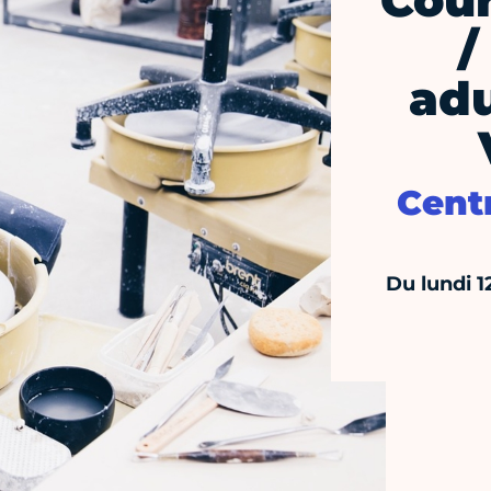
Cour
/
adu
Centr
Du lundi 