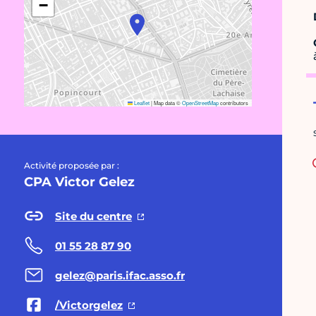
−
Leaflet
|
Map data ©
OpenStreetMap
contributors
Activité proposée par :
CPA Victor Gelez
Site du centre
01 55 28 87 90
gelez@paris.ifac.asso.fr
/Victorgelez