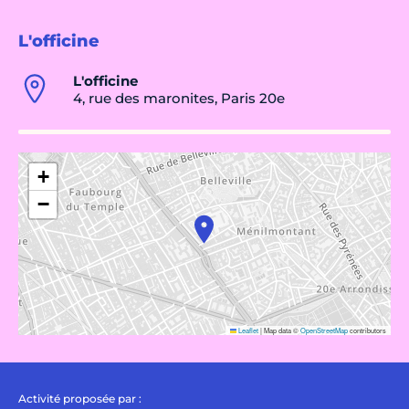
L'officine
L'officine
4, rue des maronites, Paris 20e
+
−
Leaflet
|
Map data ©
OpenStreetMap
contributors
Activité proposée par :