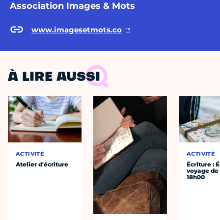
Association Images & Mots
www.imagesetmots.co
À LIRE AUSSI
ACTIVITÉ
ACTIVITÉ
Atelier d'écriture
Écriture : É
voyage de
18h00