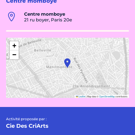
Centre momboye
Centre momboye
21 ru boyer, Paris 20e
+
−
Leaflet
|
Map data ©
OpenStreetMap
contributors
Activité proposée par :
Cie Des CriArts