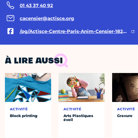
01 43 37 40 92
cacensier@actisce.org
/pg/Actisce-Centre-Paris-Anim-Censier-182530205117234/posts/
À LIRE AUSSI
ACTIVITÉ
ACTIVITÉ
ACTIVITÉ
Block printing
Arts Plastiques
Gravure
éveil