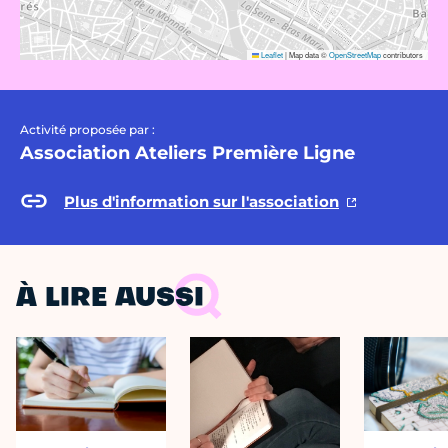
Leaflet
|
Map data ©
OpenStreetMap
contributors
Activité proposée par :
Association Ateliers Première Ligne
Plus d'information sur l'association
À LIRE AUSSI