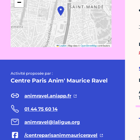
−
Leaflet
|
Map data ©
OpenStreetMap
contributors
Activité proposée par :
Centre Paris Anim' Maurice Ravel
animravel.aniapp.fr
01 44 75 60 14
animravel@laligue.org
/centreparisanimmauriceravel