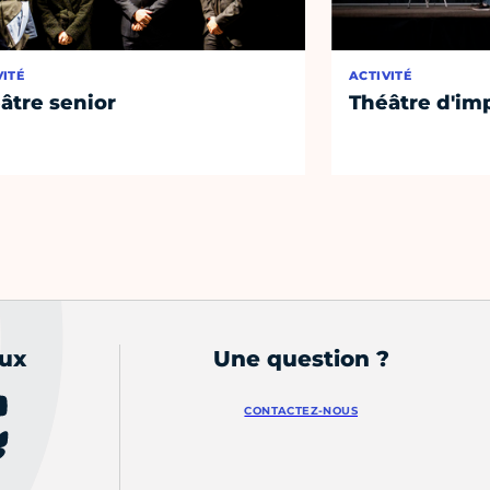
VITÉ
ACTIVITÉ
âtre senior
Théâtre d'im
aux
Une question ?
CONTACTEZ-NOUS