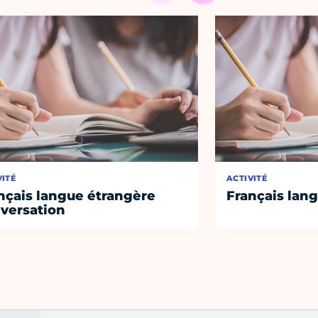
VITÉ
ACTIVITÉ
nçais langue étrangère
Français lan
versation