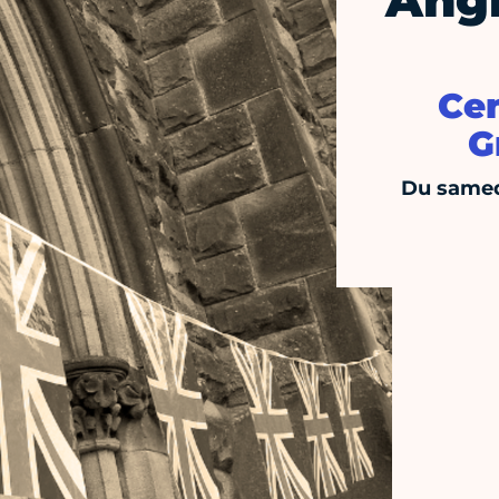
Angl
Cen
G
Du samed