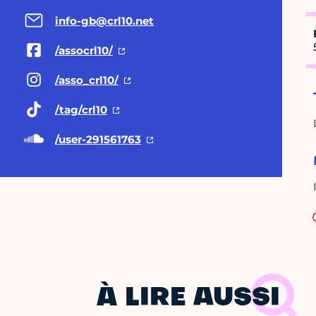
info-gb@crl10.net
/assocrl10/
/asso_crl10/
/tag/crl10
/user-291561763
À LIRE AUSSI