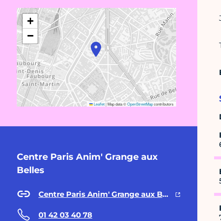
+
−
Leaflet
|
Map data ©
OpenStreetMap
contributors
Centre Paris Anim' Grange aux
Belles
Centre Paris Anim' Grange aux Belles
01 42 03 40 78