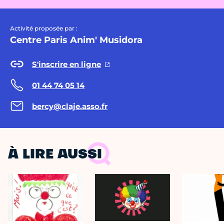
Activité proposée par :
Centre Paris Anim' Musidora
S'inscrire en ligne
01 44 74 05 14
bercy@claje.asso.fr
À LIRE AUSSI