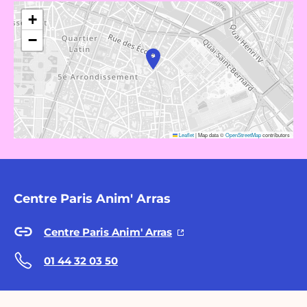
+
−
Leaflet
|
Map data ©
OpenStreetMap
contributors
Centre Paris Anim' Arras
Centre Paris Anim' Arras
01 44 32 03 50