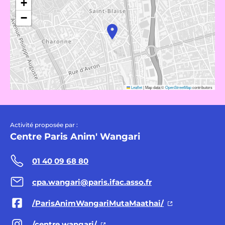
+
−
Leaflet
|
Map data ©
OpenStreetMap
contributors
Activité proposée par :
Centre Paris Anim' Wangari
01 40 09 68 80
cpa.wangari@paris.ifac.asso.fr
/ParisAnimWangariMutaMaathai/
/centre.wangari/