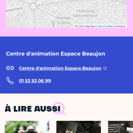
Leaflet
|
Map data ©
OpenStreetMap
contributors
Centre d'animation Espace Beaujon
Centre d'animation Espace Beaujon
01 53 53 06 99
À LIRE AUSSI