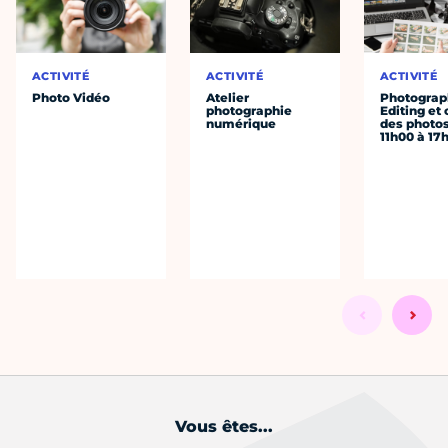
ACTIVITÉ
ACTIVITÉ
ACTIVITÉ
Photo Vidéo
Atelier
Photograph
photographie
Editing et 
numérique
des photo
11h00 à 17
Vous êtes...