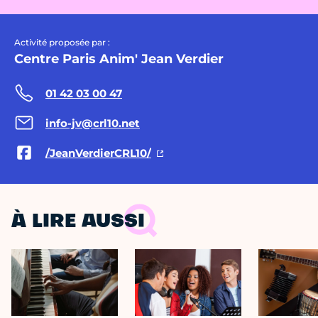
Activité proposée par :
Centre Paris Anim' Jean Verdier
01 42 03 00 47
info-jv@crl10.net
/JeanVerdierCRL10/
À LIRE AUSSI