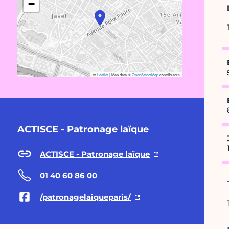
−
Leaflet
|
Map data ©
OpenStreetMap
contributors
ACTISCE - Patronage laïque
ACTISCE - Patronage laïque
01 40 60 86 00
/patronagelaiqueparis/