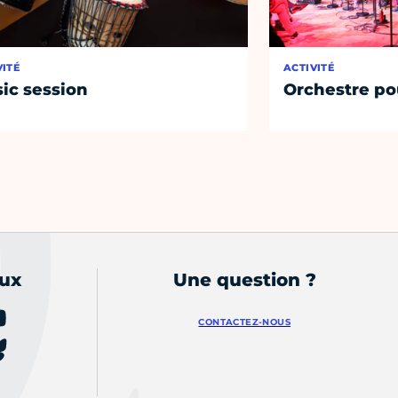
VITÉ
ACTIVITÉ
ic session
Orchestre po
aux
Une question ?
CONTACTEZ-NOUS