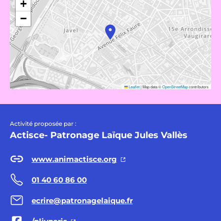
+
−
Leaflet
|
Map data ©
OpenStreetMap
contributors
Activité proposée par :
Actisce- Patronage Laïque Jules Vallès
www.animactisce.org
01 40 60 86 00
ecrire@patronagelaique.fr