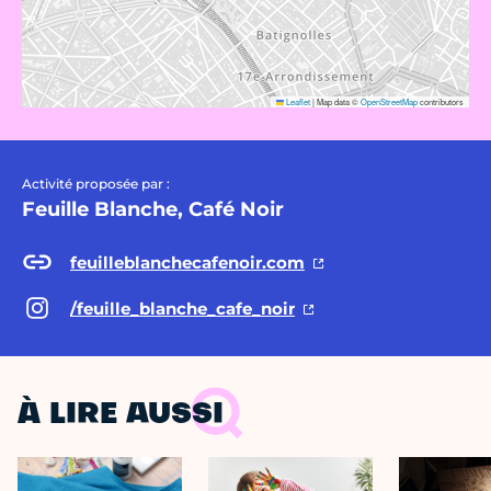
Leaflet
|
Map data ©
OpenStreetMap
contributors
Activité proposée par :
Feuille Blanche, Café Noir
feuilleblanchecafenoir.com
/feuille_blanche_cafe_noir
À LIRE AUSSI