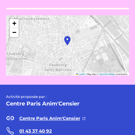
+
−
Leaflet
|
Map data ©
OpenStreetMap
contributors
Activité proposée par :
Centre Paris Anim'Censier
Centre Paris Anim'Censier
01 43 37 40 92