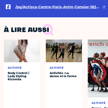
/pg/Actisce-Centre-Paris-Anim-Censier-182530205117234/posts/
À LIRE AUSSI
ACTIVITÉ
ACTIVITÉ
Body Control /
Activités : La
Lady Styling
danse et la forme
Kizomba
ACTIVITÉ