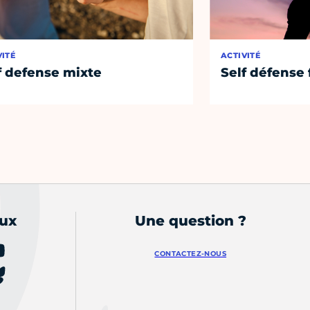
VITÉ
ACTIVITÉ
f defense mixte
Self défens
aux
Une question ?
CONTACTEZ-NOUS