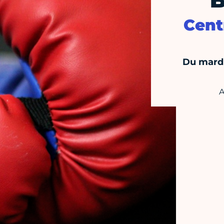
B
Cent
Du mardi
A