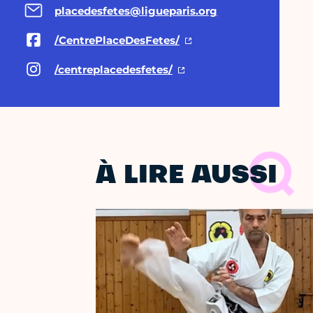
placedesfetes@ligueparis.org
/CentrePlaceDesFetes/
/centreplacedesfetes/
À LIRE AUSSI