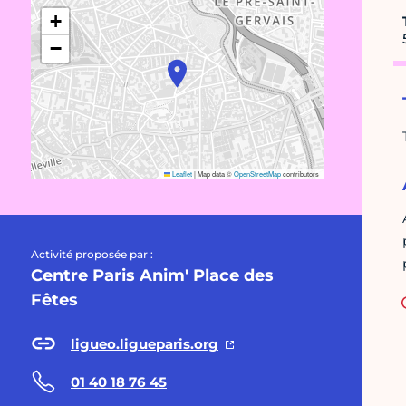
+
−
Leaflet
|
Map data ©
OpenStreetMap
contributors
Activité proposée par :
Centre Paris Anim' Place des
Fêtes
ligueo.ligueparis.org
01 40 18 76 45