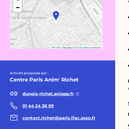
−
Leaflet
|
Map data ©
OpenStreetMap
contributors
Activité proposée par :
Centre Paris Anim' Richet
dunois-richet.aniapp.fr
01 44 24 36 59
contact.richet@paris.ifac.asso.fr