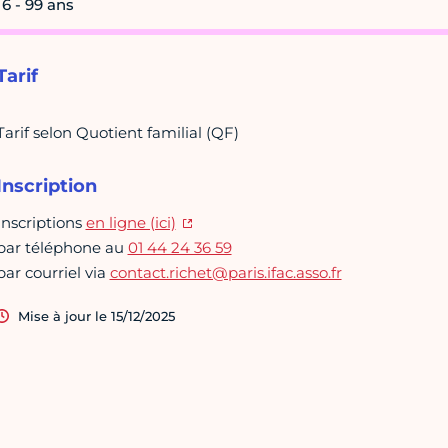
16 - 99 ans
Tarif
Tarif selon Quotient familial (QF)
Inscription
Inscriptions
en ligne (ici)
par téléphone au
01 44 24 36 59
par courriel via
contact.richet@paris.ifac.asso.fr
Mise à jour le 15/12/2025