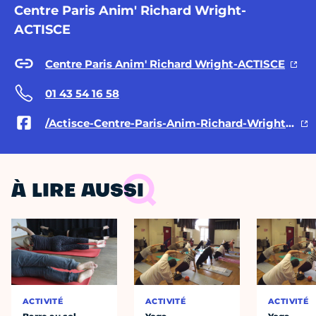
Centre Paris Anim' Richard Wright-
ACTISCE
Centre Paris Anim' Richard Wright-ACTISCE
01 43 54 16 58
/Actisce-Centre-Paris-Anim-Richard-Wright-190214624336980/
À LIRE AUSSI
ACTIVITÉ
ACTIVITÉ
ACTIVITÉ