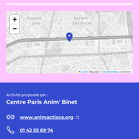
+
−
Leaflet
|
Map data ©
OpenStreetMap
contributors
Activité proposée par :
Centre Paris Anim' Binet
www.animactisce.org
01 42 55 69 74