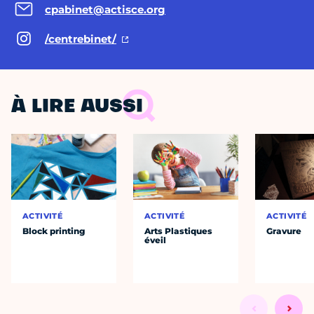
cpabinet@actisce.org
/centrebinet/
À LIRE AUSSI
ACTIVITÉ
ACTIVITÉ
ACTIVITÉ
Block printing
Arts Plastiques
Gravure
éveil