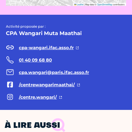
Leaflet
|
Map data ©
OpenStreetMap
contributors
Activité proposée par :
CPA Wangari Muta Maathaï
cpa-wangari.ifac.asso.fr
01 40 09 68 80
cpa.wangari@paris.ifac.asso.fr
/centrewangarimaathai/
/centre.wangari/
À LIRE AUSSI