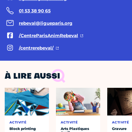
01 53 38 90 65
rebeval@ligueparis.org
/CentreParisAnimRebeval
/centrerebeval/
À LIRE AUSSI
ACTIVITÉ
ACTIVITÉ
ACTIVITÉ
Block printing
Arts Plastiques
Gravure