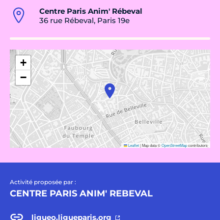
Centre Paris Anim' Rébeval
36 rue Rébeval, Paris 19e
+
−
Leaflet
|
Map data ©
OpenStreetMap
contributors
Activité proposée par :
CENTRE PARIS ANIM' REBEVAL
ligueo.ligueparis.org