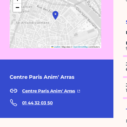
−
Leaflet
|
Map data ©
OpenStreetMap
contributors
Centre Paris Anim' Arras
Centre Paris Anim' Arras
01 44 32 03 50