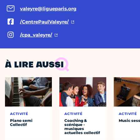
valeyre@ligueparis.org
/CentrePaulValeyre/
/cpa_valeyre/
À LIRE AUSSI
ACTIVITÉ
ACTIVITÉ
ACTIVITÉ
Piano semi
Coaching &
Music ses
Collectif
scénique -
musiques
actuelles collectif