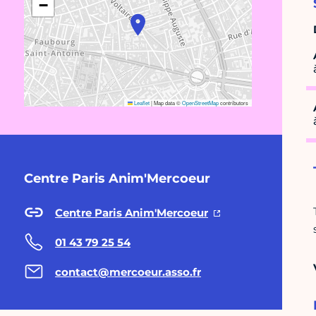
−
Leaflet
|
Map data ©
OpenStreetMap
contributors
Centre Paris Anim'Mercoeur
Centre Paris Anim'Mercoeur
01 43 79 25 54
contact@mercoeur.asso.fr