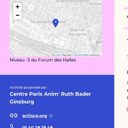
+
−
Leaflet
|
Map data ©
OpenStreetMap
contributors
Niveau -3 du Forum des Halles
Activité proposée par :
Centre Paris Anim' Ruth Bader
Ginsburg
actisce.org
01 40 28 18 48