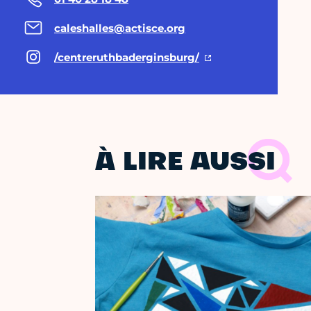
caleshalles@actisce.org
/centreruthbaderginsburg/
À LIRE AUSSI