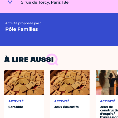
5 rue de Torcy, Paris 18e
Activité proposée par :
Pôle Familles
À LIRE AUSSI
ACTIVITÉ
ACTIVITÉ
ACTIVITÉ
Scrabble
Jeux éducatifs
Jeux de
constructi
d'esprit /
Expressio