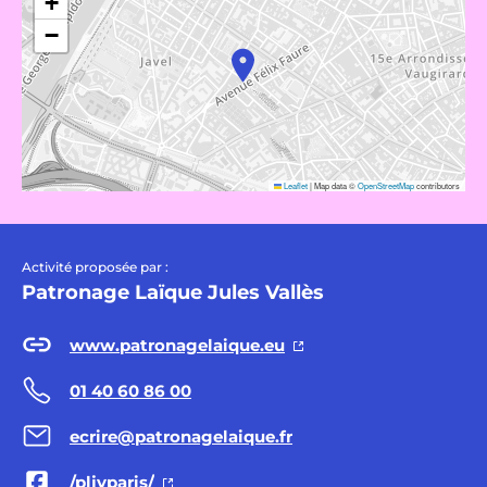
+
−
Leaflet
|
Map data ©
OpenStreetMap
contributors
Activité proposée par :
Patronage Laïque Jules Vallès
www.patronagelaique.eu
01 40 60 86 00
ecrire@patronagelaique.fr
/pljvparis/