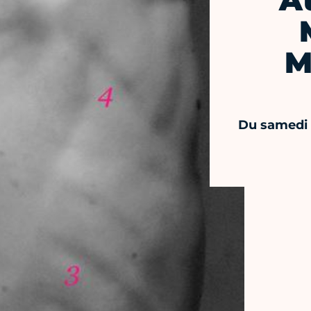
A
M
Du samedi 