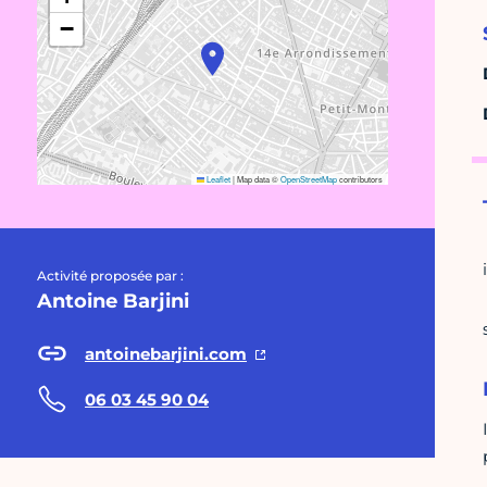
−
Leaflet
|
Map data ©
OpenStreetMap
contributors
Activité proposée par :
Antoine Barjini
antoinebarjini.com
06 03 45 90 04