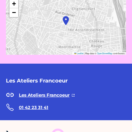
+
−
Leaflet
|
Map data ©
OpenStreetMap
contributors
Les Ateliers Francoeur
Les Ateliers Francoeur
01 42 23 31 41