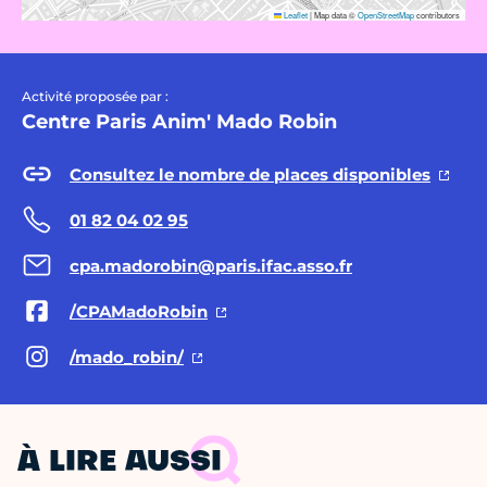
Leaflet
|
Map data ©
OpenStreetMap
contributors
Activité proposée par :
Centre Paris Anim' Mado Robin
Consultez le nombre de places disponibles
01 82 04 02 95
cpa.madorobin@paris.ifac.asso.fr
/CPAMadoRobin
/mado_robin/
À LIRE AUSSI