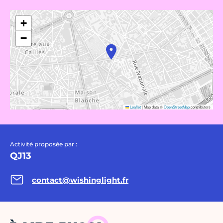
+
−
Leaflet
|
Map data ©
OpenStreetMap
contributors
Activité proposée par :
QJ13
contact@wishinglight.fr