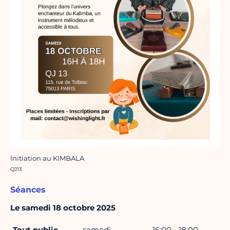
Initiation au KIMBALA
Crédit photo :
QJ13
Séances
Le samedi 18 octobre 2025
Tout public
samedi
16:00 - 18:00