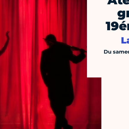
Ate
g
19é
L
Du samed