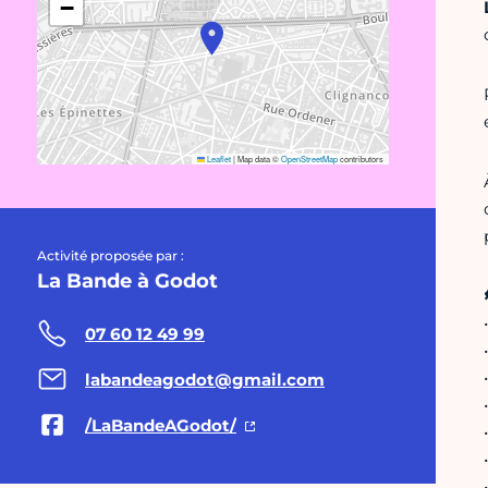
−
Leaflet
|
Map data ©
OpenStreetMap
contributors
Activité proposée par :
La Bande à Godot
07 60 12 49 99
labandeagodot@gmail.com
/LaBandeAGodot/