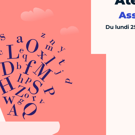
Ate
Ass
Du lundi 2