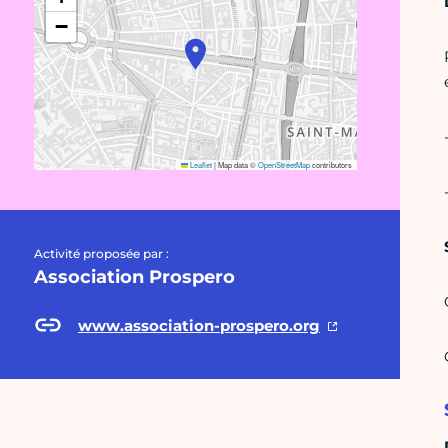
−
Leaflet
|
Map data ©
OpenStreetMap
contributors
Activité proposée par :
Association Prospero
www.association-prospero.org