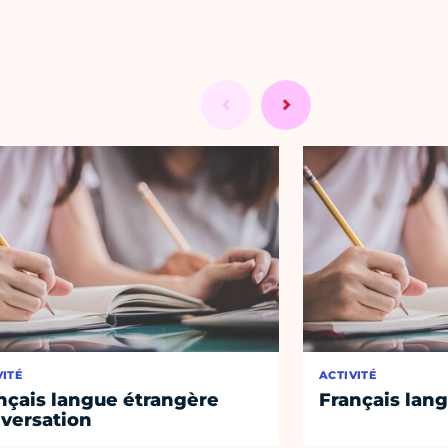
VITÉ
ACTIVITÉ
nçais langue étrangère
Français lan
versation