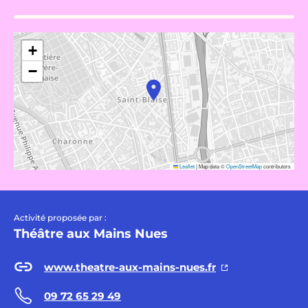
+
−
Leaflet
|
Map data ©
OpenStreetMap
contributors
Activité proposée par :
Théâtre aux Mains Nues
www.theatre-aux-mains-nues.fr
09 72 65 29 49