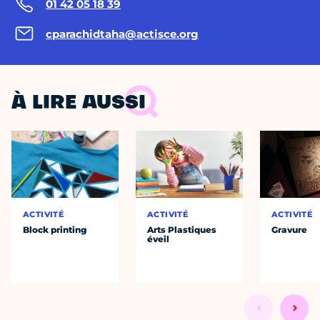
01 42 05 18 39
cparachidtaha@actisce.org
À LIRE AUSSI
ACTIVITÉ
ACTIVITÉ
ACTIVITÉ
Block printing
Arts Plastiques
Gravure
éveil