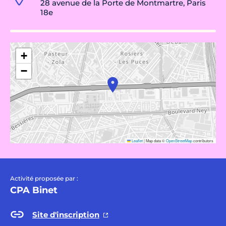
28 avenue de la Porte de Montmartre, Paris
18e
+
−
Leaflet
|
Map data ©
OpenStreetMap
contributors
Activité proposée par :
CPA Binet
Site d'inscription