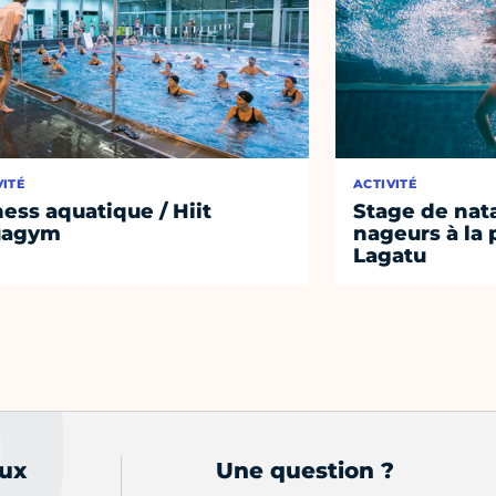
VITÉ
ACTIVITÉ
ness aquatique / Hiit
Stage de nat
uagym
nageurs à la 
Lagatu
aux
Une question ?