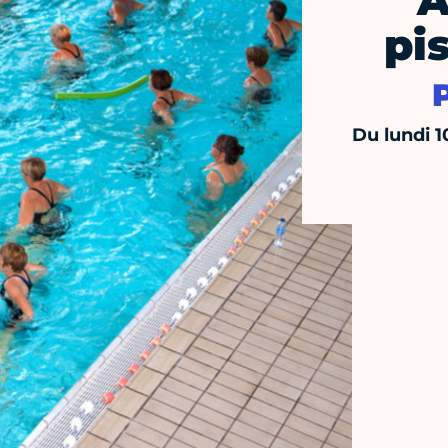
A
pi
Du lundi 