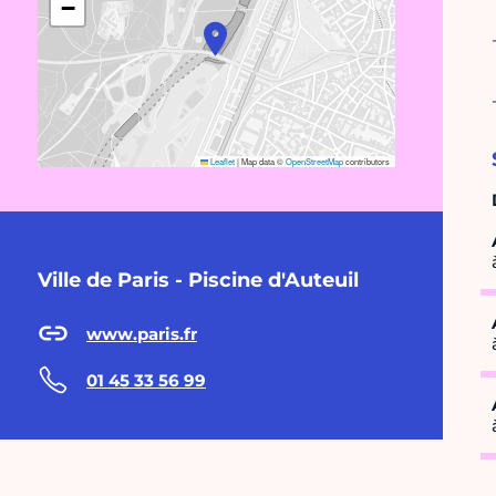
−
Leaflet
|
Map data ©
OpenStreetMap
contributors
Ville de Paris - Piscine d'Auteuil
www.paris.fr
01 45 33 56 99