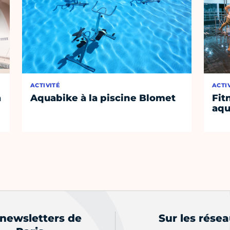
ACTIVITÉ
ACTI
a
Aquabike à la piscine Blomet
Fit
aq
 newsletters de
Sur les rése