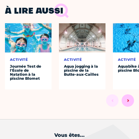
À LIRE AUSSI
ACTIVITÉ
ACTIVITÉ
ACTIVITÉ
Journée Test de
Aqua jogging à la
Aquabike à
l'École de
piscine de la
piscine B
Natation à la
Butte-aux-Cailles
piscine Blomet
Vous êtes...