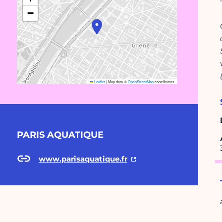
−
Leaflet
|
Map data ©
OpenStreetMap
contributors
PARIS AQUATIQUE
www.parisaquatique.fr