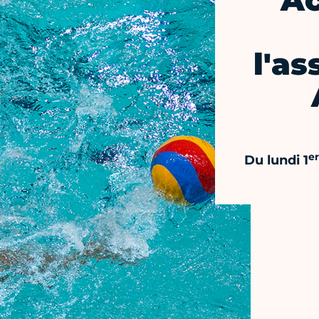
Ac
l'as
er
Du lundi 1