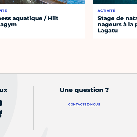
VITÉ
ACTIVITÉ
ness aquatique / Hiit
Stage de nat
uagym
nageurs à la 
Lagatu
aux
Une question ?
CONTACTEZ-NOUS