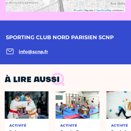
Leaflet
|
Map data ©
OpenStreetMap
contributors
SPORTING CLUB NORD PARISIEN SCNP
info@scnp.fr
À LIRE AUSSI
ACTIVITÉ
ACTIVITÉ
ACTIVITÉ