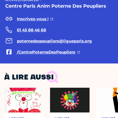
Centre Paris Anim Poterne Des Peupliers
Inscrivez-vous !
01 45 88 46 68
poternedespeupliers@ligueparis.org
/CentrePoterneDesPeupliers
À LIRE AUSSI