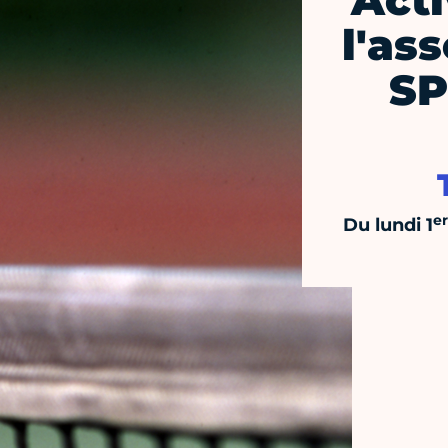
Acti
l'as
SP
er
Du lundi 1