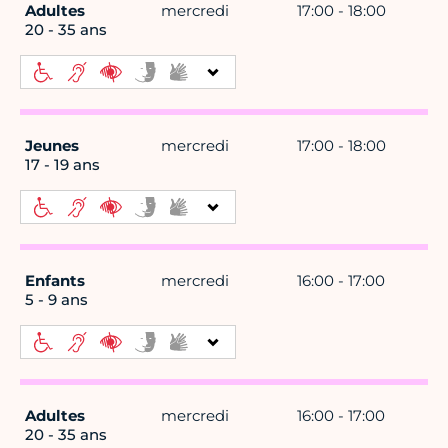
Adultes
mercredi
17:00 - 18:00
20 - 35 ans
Jeunes
mercredi
17:00 - 18:00
17 - 19 ans
Enfants
mercredi
16:00 - 17:00
5 - 9 ans
Adultes
mercredi
16:00 - 17:00
20 - 35 ans