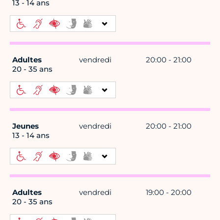
13 - 14 ans
Adultes
vendredi
20:00 - 21:00
20 - 35 ans
Jeunes
vendredi
20:00 - 21:00
13 - 14 ans
Adultes
vendredi
19:00 - 20:00
20 - 35 ans