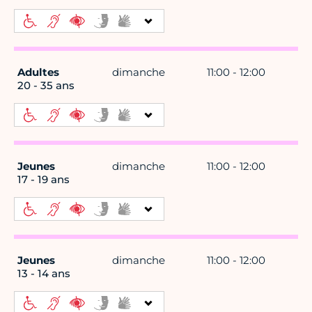
Adultes
dimanche
11:00 - 12:00
20 - 35 ans
Jeunes
dimanche
11:00 - 12:00
17 - 19 ans
Jeunes
dimanche
11:00 - 12:00
13 - 14 ans