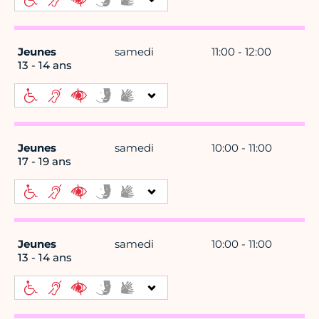
Jeunes
samedi
11:00 - 12:00
13 - 14 ans
Jeunes
samedi
10:00 - 11:00
17 - 19 ans
Jeunes
samedi
10:00 - 11:00
13 - 14 ans