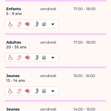
Enfants
vendredi
17:00 - 18:00
5 - 9 ans
Adultes
vendredi
17:00 - 18:00
20 - 35 ans
Jeunes
vendredi
15:00 - 16:00
13 - 14 ans
Jeunes
vendredi
14:00 - 15:00