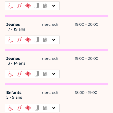
Jeunes
mercredi
19:00 - 20:00
17 - 19 ans
Jeunes
mercredi
19:00 - 20:00
13 - 14 ans
Enfants
mercredi
18:00 - 19:00
5 - 9 ans