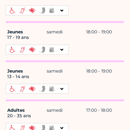
Jeunes
samedi
18:00 - 19:00
17 - 19 ans
Jeunes
samedi
18:00 - 19:00
13 - 14 ans
Adultes
samedi
17:00 - 18:00
20 - 35 ans