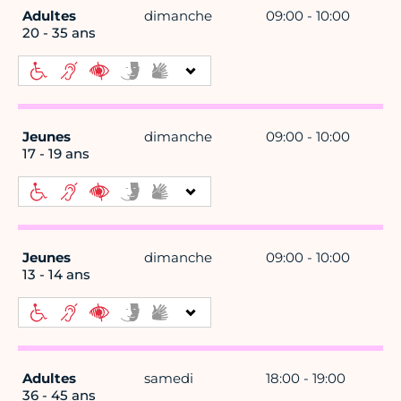
Adultes
dimanche
09:00 - 10:00
20 - 35 ans
Jeunes
dimanche
09:00 - 10:00
17 - 19 ans
Jeunes
dimanche
09:00 - 10:00
13 - 14 ans
Adultes
samedi
18:00 - 19:00
36 - 45 ans