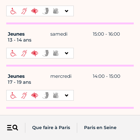
Jeunes
samedi
15:00 - 16:00
13 - 14 ans
Jeunes
mercredi
14:00 - 15:00
17 - 19 ans
Enfants
mercredi
13:00 - 14:00
5 - 9 ans
Que faire à Paris
Paris en Seine
Menu