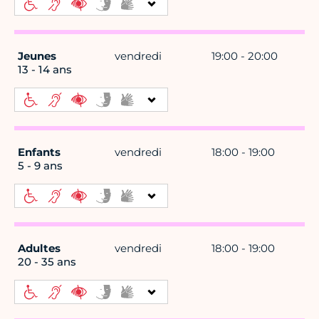
Jeunes
vendredi
19:00 - 20:00
13 - 14 ans
Enfants
vendredi
18:00 - 19:00
5 - 9 ans
Adultes
vendredi
18:00 - 19:00
20 - 35 ans