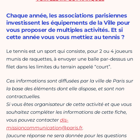
Chaque année, les associations parisiennes
investissent les équipements de la Ville pour
vous proposer de multiples activités. Et si
cette année vous vous mettiez au tennis ?
Le tennis est un sport qui consiste, pour 2 ou 4 joueurs
munis de raquettes, à envoyer une balle par-dessus un
filet dans les limites du terrain appelé “court”.
Ces informations sont diffusées par la ville de Paris sur
la base des éléments dont elle dispose, et sont non
contractuelles.
Si vous êtes organisateur de cette activité et que vous
souhaitez compléter les informations de cette fiche,
vous pouvez contacter
djs-
missioncommunication@paris.fr
.
(aucune réponse ne sera donnée pour les questions