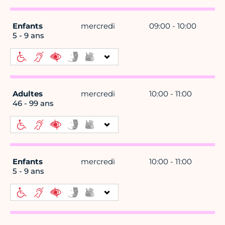
Enfants
mercredi
09:00 - 10:00
5 - 9 ans
Adultes
mercredi
10:00 - 11:00
46 - 99 ans
Enfants
mercredi
10:00 - 11:00
5 - 9 ans