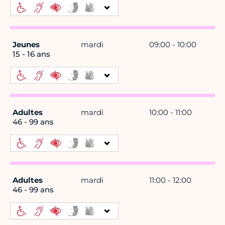
Jeunes
mardi
09:00 - 10:00
15 - 16 ans
Adultes
mardi
10:00 - 11:00
46 - 99 ans
Adultes
mardi
11:00 - 12:00
46 - 99 ans