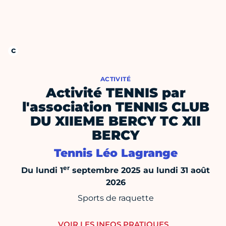
ACTIVITÉ
Activité TENNIS par
l'association TENNIS CLUB
DU XIIEME BERCY TC XII
BERCY
Tennis Léo Lagrange
er
Du lundi 1
septembre 2025 au lundi 31 août
2026
Sports de raquette
VOIR LES INFOS PRATIQUES