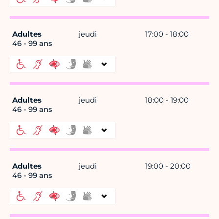
Adultes
jeudi
17:00 - 18:00
46 - 99 ans
Adultes
jeudi
18:00 - 19:00
46 - 99 ans
Adultes
jeudi
19:00 - 20:00
46 - 99 ans