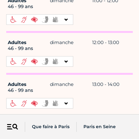
Adultes
dimanche
11:00 - 12:00
46 - 99 ans
Adultes
dimanche
12:00 - 13:00
46 - 99 ans
Adultes
dimanche
13:00 - 14:00
46 - 99 ans
Jeunes
dimanche
14:00 - 15:00
Que faire à Paris
Paris en Seine
Menu
17 - 19 ans