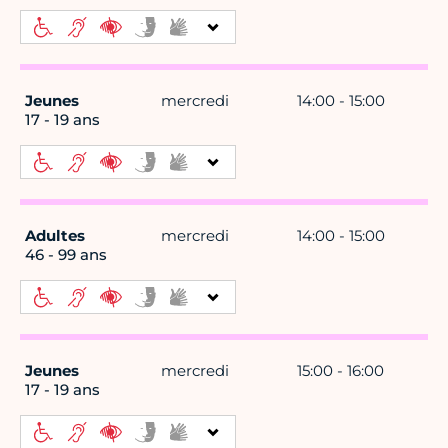
Jeunes
mercredi
14:00 - 15:00
17 - 19 ans
Adultes
mercredi
14:00 - 15:00
46 - 99 ans
Jeunes
mercredi
15:00 - 16:00
17 - 19 ans