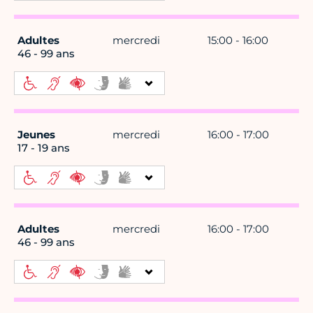
Adultes
mercredi
15:00 - 16:00
46 - 99 ans
Jeunes
mercredi
16:00 - 17:00
17 - 19 ans
Adultes
mercredi
16:00 - 17:00
46 - 99 ans