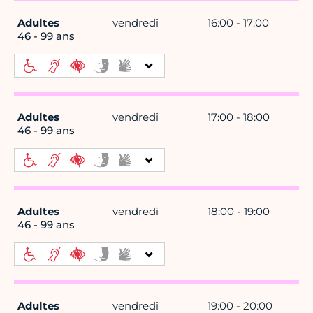
Adultes
vendredi
16:00 - 17:00
46 - 99 ans
Adultes
vendredi
17:00 - 18:00
46 - 99 ans
Adultes
vendredi
18:00 - 19:00
46 - 99 ans
Adultes
vendredi
19:00 - 20:00