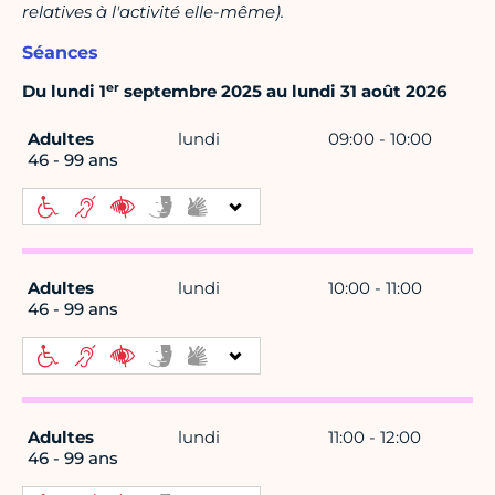
relatives à l'activité elle-même).
Séances
er
Du lundi 1
septembre 2025 au lundi 31 août 2026
Adultes
lundi
09:00 - 10:00
46 - 99 ans
Adultes
lundi
10:00 - 11:00
46 - 99 ans
Adultes
lundi
11:00 - 12:00
46 - 99 ans