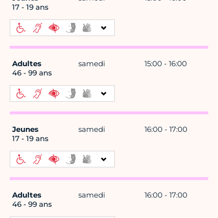
17 - 19 ans
Adultes
samedi
15:00 - 16:00
46 - 99 ans
Jeunes
samedi
16:00 - 17:00
17 - 19 ans
Adultes
samedi
16:00 - 17:00
46 - 99 ans