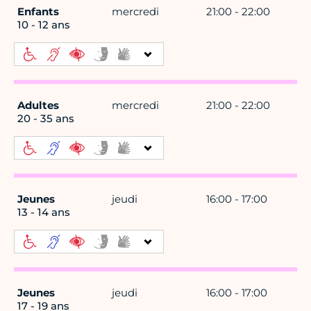
Enfants
mercredi
21:00 - 22:00
10 - 12 ans
Adultes
mercredi
21:00 - 22:00
20 - 35 ans
Jeunes
jeudi
16:00 - 17:00
13 - 14 ans
Jeunes
jeudi
16:00 - 17:00
17 - 19 ans