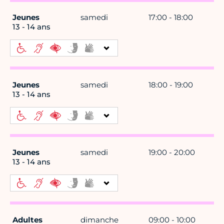
Jeunes
samedi
17:00 - 18:00
13 - 14 ans
Jeunes
samedi
18:00 - 19:00
13 - 14 ans
Jeunes
samedi
19:00 - 20:00
13 - 14 ans
Adultes
dimanche
09:00 - 10:00