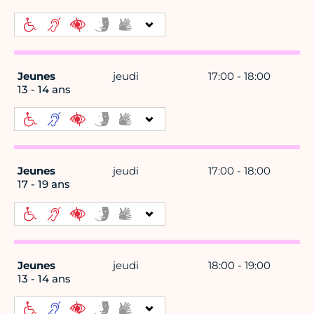
Jeunes
jeudi
17:00 - 18:00
13 - 14 ans
Jeunes
jeudi
17:00 - 18:00
17 - 19 ans
Jeunes
jeudi
18:00 - 19:00
13 - 14 ans