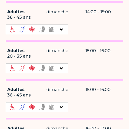
Adultes
dimanche
14:00 - 15:00
36 - 45 ans
Adultes
dimanche
15:00 - 16:00
20 - 35 ans
Adultes
dimanche
15:00 - 16:00
36 - 45 ans
Adultes
dimanche
16:00 - 17:00