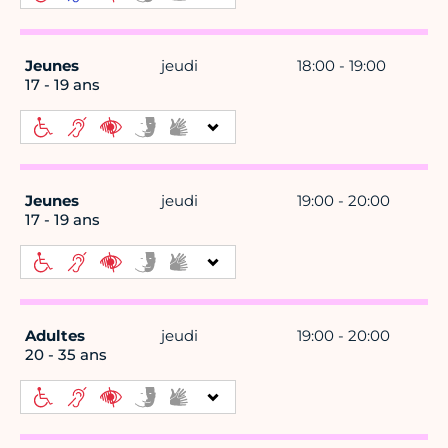
Jeunes
jeudi
18:00 - 19:00
17 - 19 ans
Jeunes
jeudi
19:00 - 20:00
17 - 19 ans
Adultes
jeudi
19:00 - 20:00
20 - 35 ans