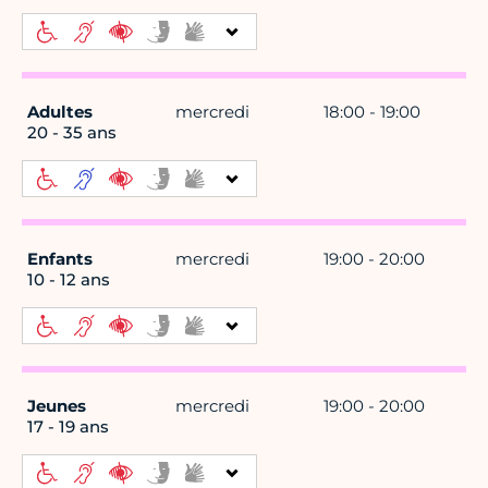
Adultes
mercredi
18:00 - 19:00
20 - 35 ans
Enfants
mercredi
19:00 - 20:00
10 - 12 ans
Jeunes
mercredi
19:00 - 20:00
17 - 19 ans