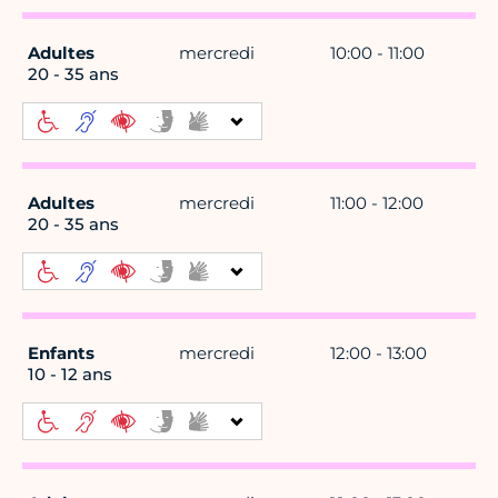
Adultes
mercredi
10:00 - 11:00
20 - 35 ans
Adultes
mercredi
11:00 - 12:00
20 - 35 ans
Enfants
mercredi
12:00 - 13:00
10 - 12 ans