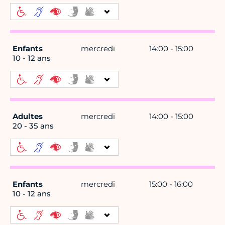
Enfants
mercredi
14:00 - 15:00
10 - 12 ans
Adultes
mercredi
14:00 - 15:00
20 - 35 ans
Enfants
mercredi
15:00 - 16:00
10 - 12 ans