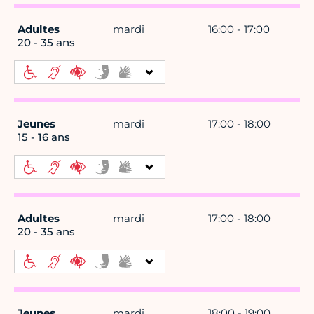
Adultes
mardi
16:00 - 17:00
20 - 35 ans
Jeunes
mardi
17:00 - 18:00
15 - 16 ans
Adultes
mardi
17:00 - 18:00
20 - 35 ans
Jeunes
mardi
18:00 - 19:00