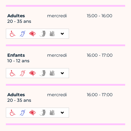
Adultes
mercredi
15:00 - 16:00
20 - 35 ans
Enfants
mercredi
16:00 - 17:00
10 - 12 ans
Adultes
mercredi
16:00 - 17:00
20 - 35 ans