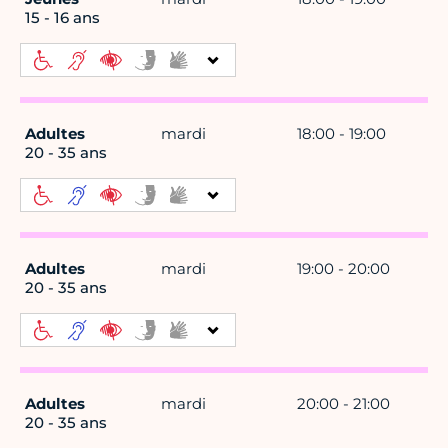
15 - 16 ans
Adultes
mardi
18:00 - 19:00
20 - 35 ans
Adultes
mardi
19:00 - 20:00
20 - 35 ans
Adultes
mardi
20:00 - 21:00
20 - 35 ans