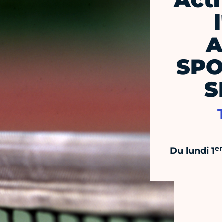
Acti
A
SPO
S
er
Du lundi 1