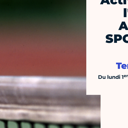
Acti
A
SP
Te
er
Du lundi 1