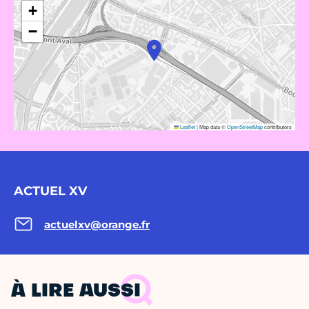
+
−
Leaflet
|
Map data ©
OpenStreetMap
contributors
ACTUEL XV
actuelxv@orange.fr
À LIRE AUSSI