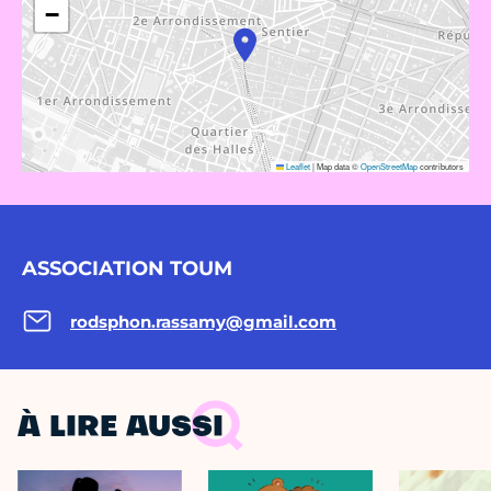
−
Leaflet
|
Map data ©
OpenStreetMap
contributors
ASSOCIATION TOUM
rodsphon.rassamy@gmail.com
À LIRE AUSSI